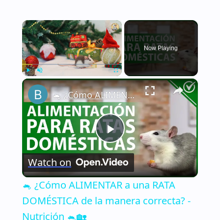
×
Now Playing
×
Play
Unmute
Fullscreen
🐁 ¿Cómo ALIMENTAR a una RATA DOMÉSTICA de la manera correcta? - Nutrición 🐁🏡
Play
Watch on
Video
🐁 ¿Cómo ALIMENTAR a una RATA
DOMÉSTICA de la manera correcta? -
Nutrición 🐁🏡