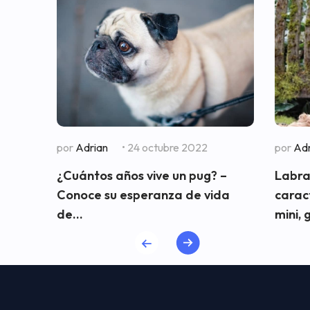
por
Adrian
• 24 octubre 2022
por
Adr
¿Cuántos años vive un pug? –
Labra
Conoce su esperanza de vida
carac
de...
mini, 