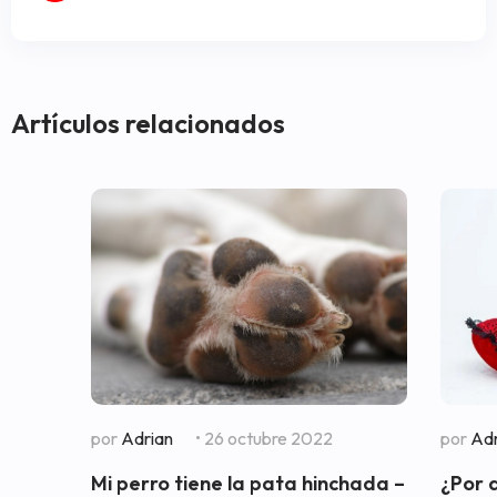
Artículos relacionados
por
Adrian
• 26 octubre 2022
por
Adr
Mi perro tiene la pata hinchada –
¿Por 