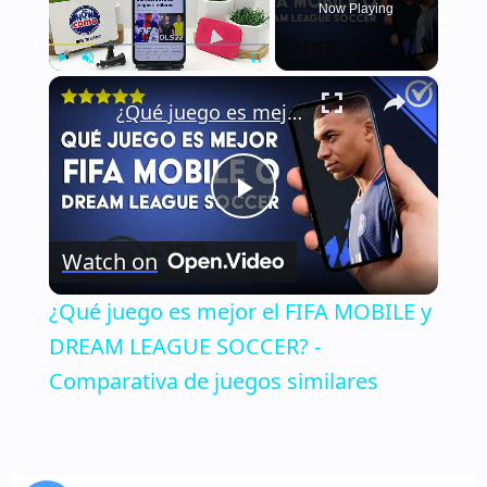
Now Playing
×
Play
Unmute
Fullscreen
¿Qué juego es mejor el FIFA MOBILE y DREAM LEAGUE SOCCER? - Comparativa de juegos similares
Play
Watch on
Video
¿Qué juego es mejor el FIFA MOBILE y
DREAM LEAGUE SOCCER? -
Comparativa de juegos similares