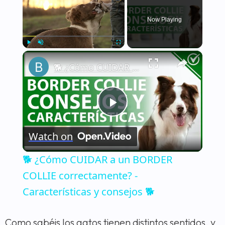
Now Playing
×
Play
Unmute
Fullscreen
🐕 ¿Cómo CUIDAR a un BORDER COLLIE correctamente? - Características y consejos 🐕
Play
Watch on
Video
🐕 ¿Cómo CUIDAR a un BORDER
COLLIE correctamente? -
Características y consejos 🐕
Como sabéis los gatos tienen distintos sentidos, y