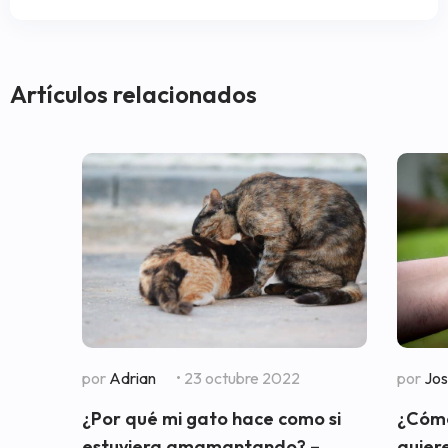
Artículos relacionados
por
Adrian
• 23 octubre 2022
por
Jo
¿Por qué mi gato hace como si
¿Cómo
estuviera amamantando? –
quiere