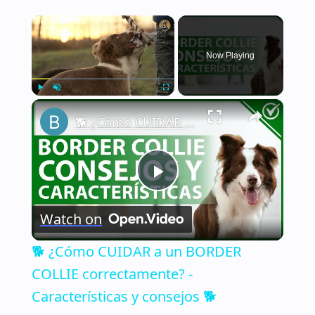
×
Now Playing
×
Play
Unmute
Fullscreen
🐕 ¿Cómo CUIDAR a un BORDER COLLIE correctamente? - Características y consejos 🐕
Play
Watch on
Video
🐕 ¿Cómo CUIDAR a un BORDER
COLLIE correctamente? -
Características y consejos 🐕