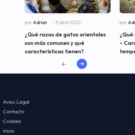
por
Adrian
• 11 abril 2022
por
Adr
¿Qué razas de gatos orientales
¿Qué 
son más comunes y qué
– Cara
características tienen?
temp
Aviso Legal
Contacto
Cookies
Inicio