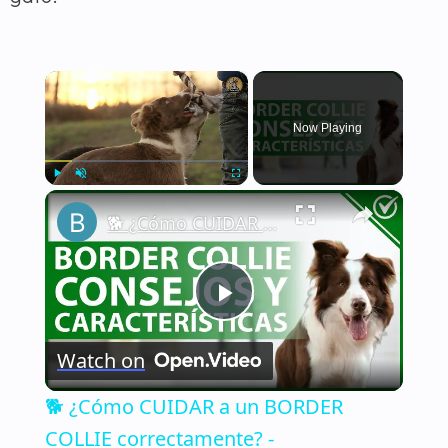
×
Now Playing
×
Play
Unmute
Fullscreen
🐕 ¿Cómo CUIDAR a un BORDER COLLIE correctamente? - Características y consejos 🐕
Play
Watch on
Video
🐕 ¿Cómo CUIDAR a un BORDER
COLLIE correctamente? -