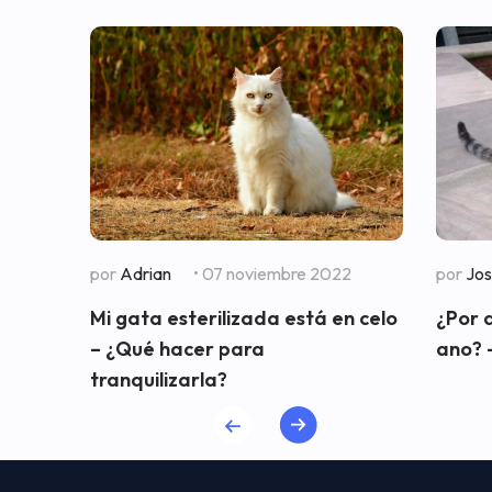
por
Adrian
• 07 noviembre 2022
por
Jo
Mi gata esterilizada está en celo
¿Por 
– ¿Qué hacer para
ano? 
tranquilizarla?