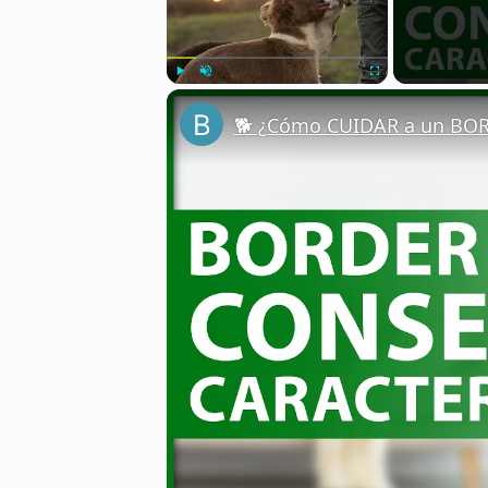
Play
Unmute
Fullscreen