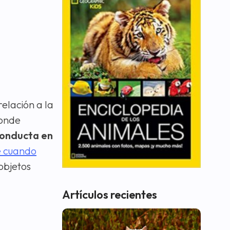
elación a la
donde
conducta en
e cuando
objetos
Artículos recientes