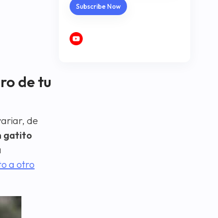
ro de tu
ariar, de
 gatito
a
o a otro