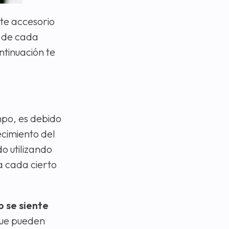
te accesorio
s de cada
ontinuación te
mpo, es debido
cimiento del
o utilizando
a cada cierto
o se siente
 que pueden