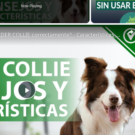
Now Playing
🐕 ¿Cómo CUIDAR a un BORDER COLLIE correctamente? - Características y consejos 🐕
Play
Video