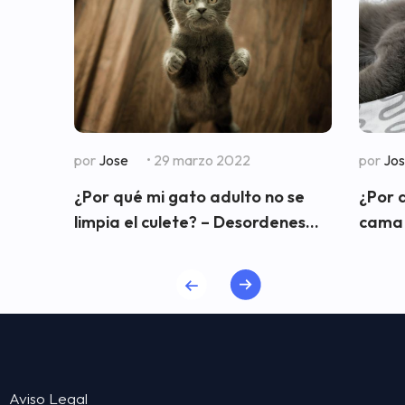
por
Jose
• 29 marzo 2022
por
Jo
¿Por qué mi gato adulto no se
¿Por 
limpia el culete? – Desordenes...
cama 
Aviso Legal