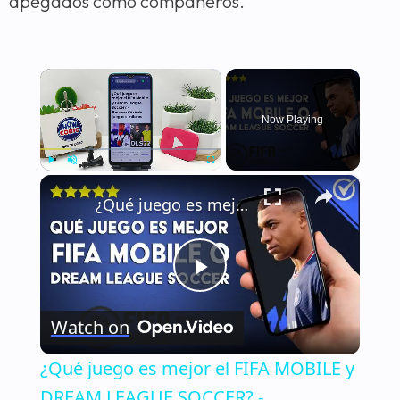
apegados como compañeros.
×
Now Playing
×
Play
Unmute
Fullscreen
¿Qué juego es mejor el FIFA MOBILE y DREAM LEAGUE SOCCER? - Comparativa de juegos similares
Play
Watch on
Video
¿Qué juego es mejor el FIFA MOBILE y
DREAM LEAGUE SOCCER? -