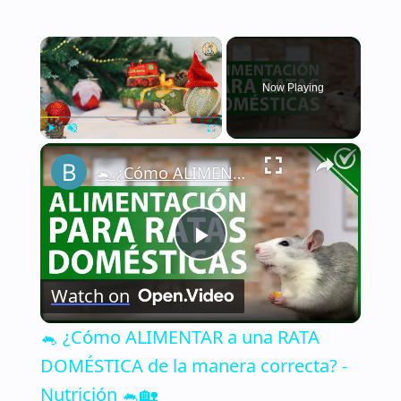
×
Now Playing
×
Play
Unmute
Fullscreen
🐁 ¿Cómo ALIMENTAR a una RATA DOMÉSTICA de la manera correcta? - Nutrición 🐁🏡
Play
Watch on
Video
🐁 ¿Cómo ALIMENTAR a una RATA
DOMÉSTICA de la manera correcta? -
Nutrición 🐁🏡