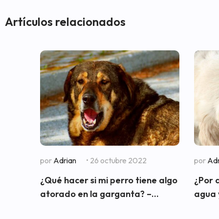
Artículos relacionados
por
Adrian
• 26 octubre 2022
por
Adr
¿Qué hacer si mi perro tiene algo
¿Por 
atorado en la garganta? –...
agua y