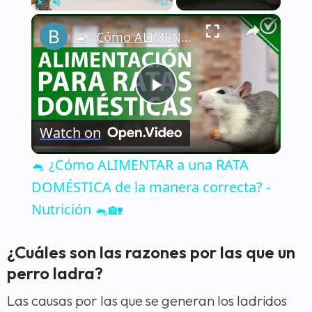
×
Play
Unmute
Fullscreen
🐁 ¿Cómo ALIMENTAR a una RATA DOMÉSTICA de la manera correcta? - Nutrición 🐁🏡
Play
Watch on
Video
🐁 ¿Cómo ALIMENTAR a una RATA
DOMÉSTICA de la manera correcta? -
Nutrición 🐁🏡
¿Cuáles son las razones por las que un
perro ladra?
Las causas por las que se generan los ladridos