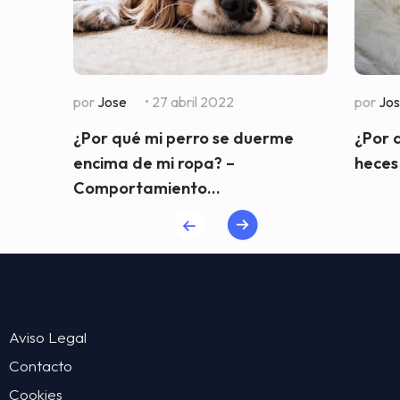
por
Jose
• 27 abril 2022
por
Jo
¿Por qué mi perro se duerme
¿Por 
encima de mi ropa? –
heces
Comportamiento...
Aviso Legal
Contacto
Cookies