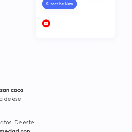
san caca
ca de ese
gatos. De este
rmedad con