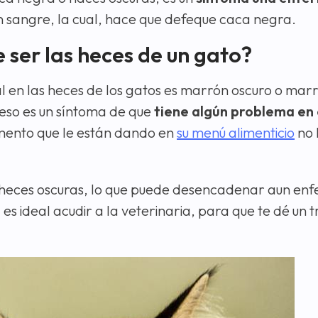
n sangre, la cual, hace que defeque caca negra.
 ser las heces de un gato?
al en las heces de los gatos es marrón oscuro o mar
 eso es un síntoma de que
tiene algún problema en
imento que le están dando en
su menú alimenticio
no 
o heces oscuras, lo que puede desencadenar aun e
, es ideal acudir a la veterinaria, para que te dé un