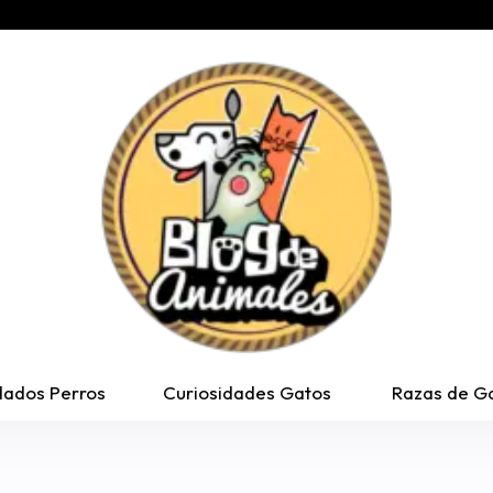
dados Perros
Curiosidades Gatos
Razas de G