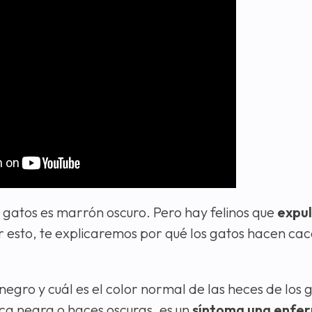
s gatos es marrón oscuro. Pero hay felinos que
expul
or esto, te explicaremos por qué los gatos hacen ca
negro y cuál es el color normal de las heces de los 
ca negra o haces oscuras, es un
síntoma una enfe