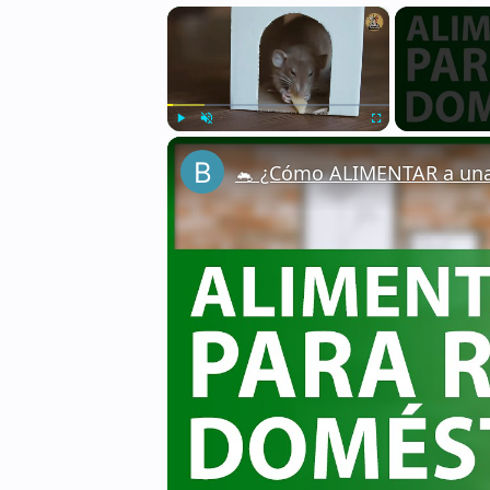
×
Play
Unmute
Fullscreen