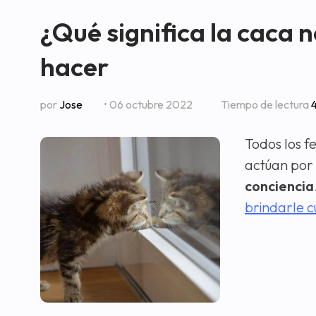
¿Qué significa la caca 
hacer
por
Jose
• 06 octubre 2022
Tiempo de lectura
Todos los fe
actúan por 
conciencia
brindarle c