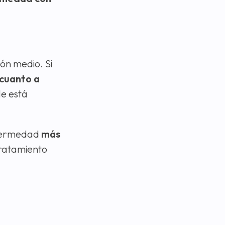
rón medio. Si
 cuanto a
le está
nfermedad
más
 tratamiento