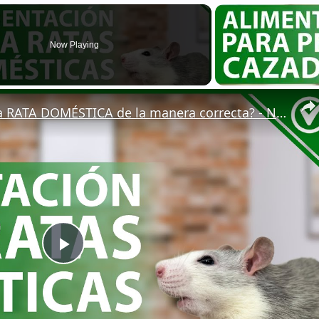
Now Playing
🐁 ¿Cómo ALIMENTAR a una RATA DOMÉSTICA de la manera correcta? - Nutrición 🐁🏡
Play
Video