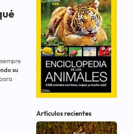
qué
i siempre
ando su
 para
Artículos recientes