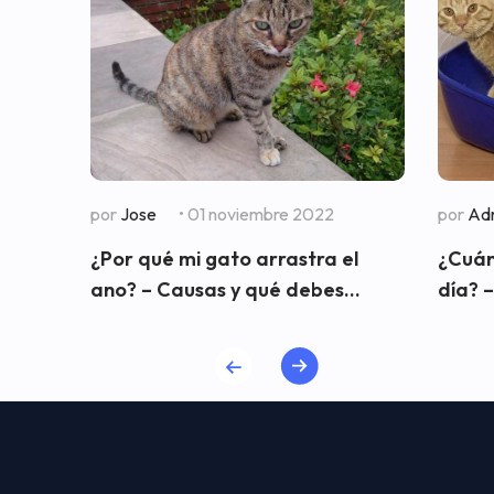
por
Jose
• 01 noviembre 2022
por
Adr
¿Por qué mi gato arrastra el
¿Cuán
ano? – Causas y qué debes...
día? –