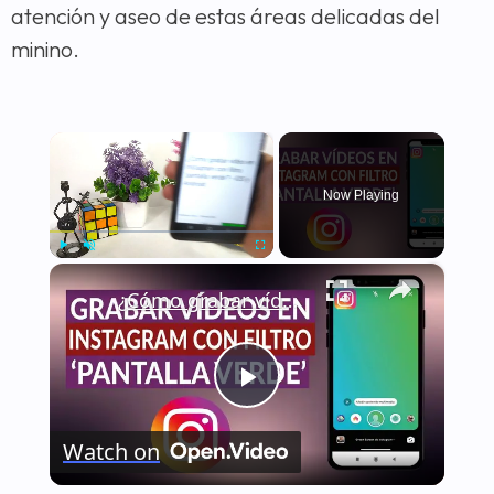
atención y aseo de estas áreas delicadas del
minino.
×
Now Playing
×
Play
Unmute
Fullscreen
¿Cómo grabar vídeo en INSTAGRAM con filtro 'pantalla verde'? - iOS y Android
Play
Watch on
Video