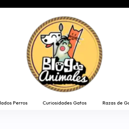
dados Perros
Curiosidades Gatos
Razas de G