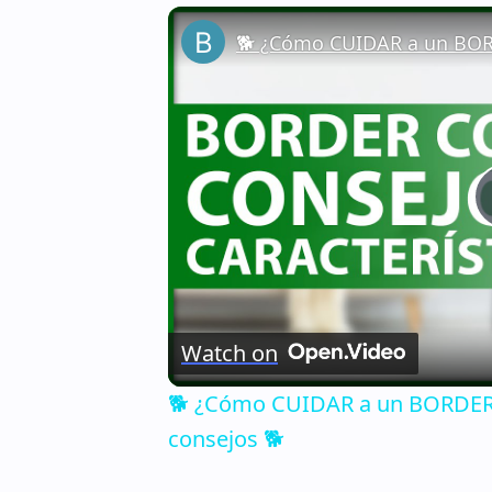
Watch on
🐕 ¿Cómo CUIDAR a un BORDER C
consejos 🐕