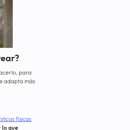
rear?
hacerlo, para
 se adapta más
ticas físicas
r lo que