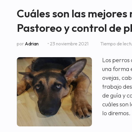
Cuáles son las mejores 
Pastoreo y control de p
por
Adrian
• 23 noviembre 2021
Tiempo de lect
Los perros 
una forma e
ovejas, cab
trabajo des
de guía y c
cuáles son 
lo diremos.