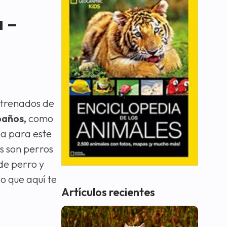
a –
ntrenados de
baños,
como
ea para este
es son perros
 de perro y
o que aquí te
Artículos recientes