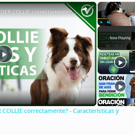
×
🐕 ¿Cómo CUIDAR a un BORDER COLLIE correctamente? - Características y consejos 🐕
Play
Unmute
Now Playing
Play
Video
OLLIE correctamente? - Características y