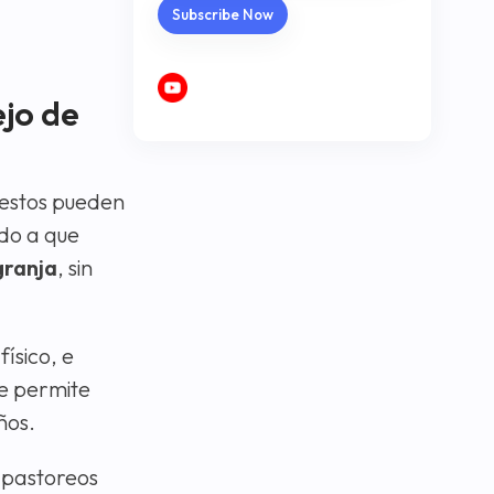
ejo de
e estos pueden
do a que
granja
, sin
ísico, e
le permite
ños.
 pastoreos