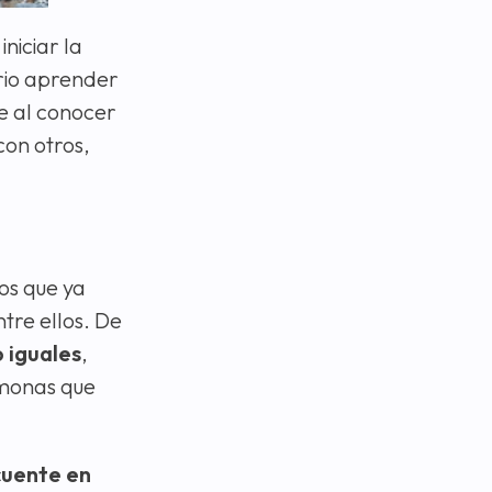
niciar la
ario aprender
e al conocer
con otros,
os que ya
tre ellos. De
o iguales
,
romonas que
cuente en