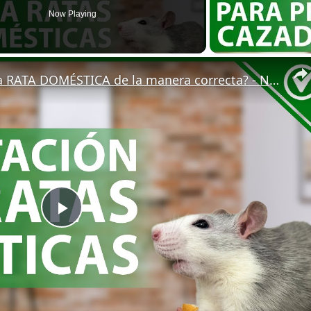
Now Playing
🐁 ¿Cómo ALIMENTAR a una RATA DOMÉSTICA de la manera correcta? - Nutrición 🐁🏡
Play
Video