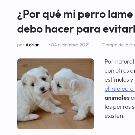
¿Por qué mi perro lame 
debo hacer para evitar
por
Adrian
• 04 diciembre 2021
Tiempo de lect
Por natural
con otros a
estímulos y
el intelecto
animales
e
los perros 
existen.