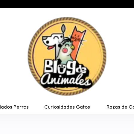
dados Perros
Curiosidades Gatos
Razas de G