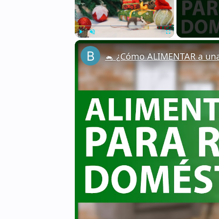
Play
Unmute
Fullscreen