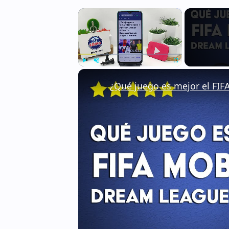
×
Play
Unmute
Fullscreen