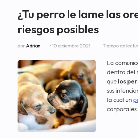
¿Tu perro le lame las or
riesgos posibles
por
Adrian
• 10 diciembre 2021
Tiempo de lectu
La comunica
dentro del 
que
los pe
sus intenci
la cual un
p
corporales