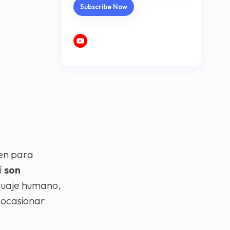
nen para
í
son
guaje humano,
 ocasionar