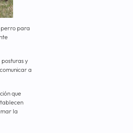
l perro para
nte
, posturas y
 comunicar a
ación que
establecen
amar la