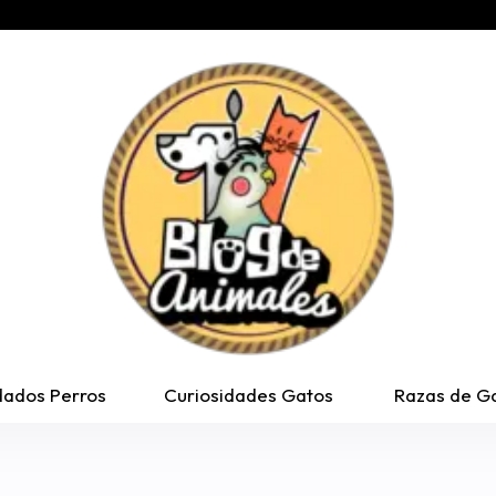
dados Perros
Curiosidades Gatos
Razas de G