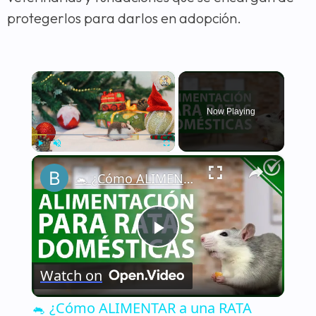
protegerlos para darlos en adopción.
×
Now Playing
×
Play
Unmute
Fullscreen
🐁 ¿Cómo ALIMENTAR a una RATA DOMÉSTICA de la manera correcta? - Nutrición 🐁🏡
Play
Watch on
Video
🐁 ¿Cómo ALIMENTAR a una RATA