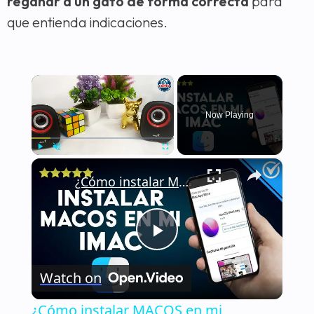
regañar a un gato de forma correcta
para
que entienda indicaciones.
×
Now Playing
×
Play
Unmute
Fullscreen
¿Cómo instalar MACOS en mi dispositivo IMAC? - Tutorial paso a paso
Play
Watch on
Video
¿Cómo instalar MACOS en mi