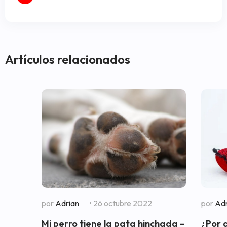
Artículos relacionados
por
Adrian
• 26 octubre 2022
por
Adr
Mi perro tiene la pata hinchada –
¿Por 