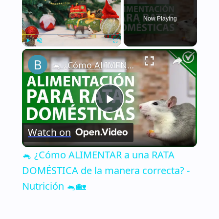
Now Playing
×
Play
Unmute
Fullscreen
🐁 ¿Cómo ALIMENTAR a una RATA DOMÉSTICA de la manera correcta? - Nutrición 🐁🏡
Play
Watch on
Video
🐁 ¿Cómo ALIMENTAR a una RATA
DOMÉSTICA de la manera correcta? -
Nutrición 🐁🏡