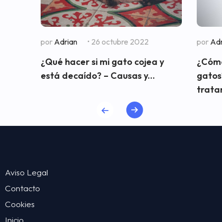
por
Adrian
• 26 octubre 2022
por
Adr
¿Qué hacer si mi gato cojea y
¿Cómo 
está decaído? – Causas y...
gatos
trata
Aviso Legal
Contacto
Cookies
Inicio