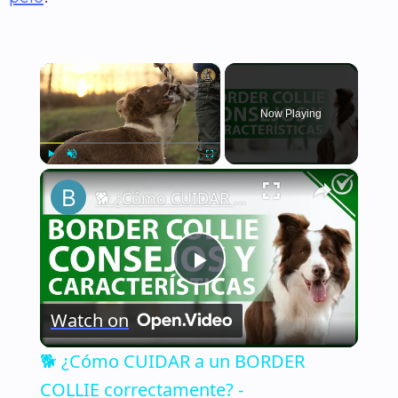
×
Now Playing
×
Play
Unmute
Fullscreen
🐕 ¿Cómo CUIDAR a un BORDER COLLIE correctamente? - Características y consejos 🐕
Play
Watch on
Video
🐕 ¿Cómo CUIDAR a un BORDER
COLLIE correctamente? -