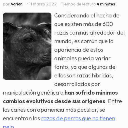
por
Adrian
• 11 marzo 2022
Tiempo de lectura
4 minutes
Considerando el hecho de
que existen más de 600
razas caninas alrededor del
mundo, es común que la
apariencia de estos
animales pueda variar
tanto, ya que algunos de
ellos son razas hibridas,
desarrolladas por
manipulación genética o
han sufrido mínimos
cambios evolutivos desde sus orígenes
. Entre
los canes con apariencia más peculiar, se
encuentran las
razas de perros que no tienen
pelo
.