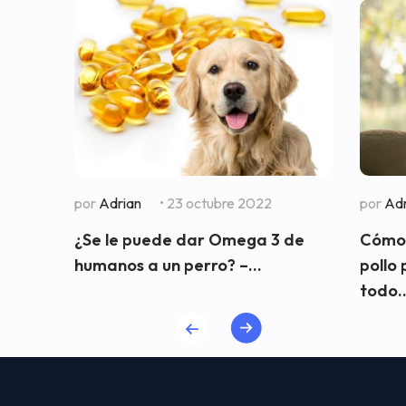
por
Adrian
• 23 octubre 2022
por
Adr
¿Se le puede dar Omega 3 de
Cómo 
humanos a un perro? –...
pollo
todo..