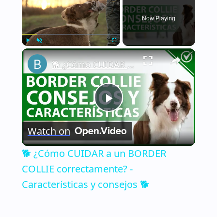
Now Playing
×
Play
Unmute
Fullscreen
🐕 ¿Cómo CUIDAR a un BORDER COLLIE correctamente? - Características y consejos 🐕
Play
Watch on
Video
🐕 ¿Cómo CUIDAR a un BORDER
COLLIE correctamente? -
Características y consejos 🐕