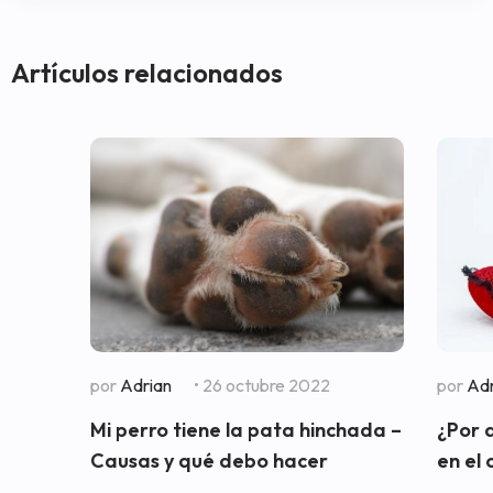
Artículos relacionados
por
Adrian
• 26 octubre 2022
por
Adr
Mi perro tiene la pata hinchada –
¿Por 
Causas y qué debo hacer
en el 