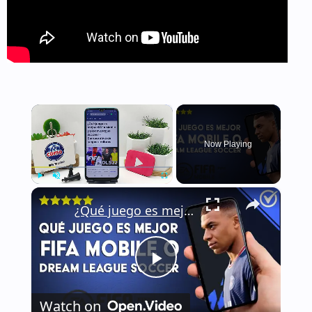
×
Now Playing
×
Play
Unmute
Fullscreen
¿Qué juego es mejor el FIFA MOBILE y DREAM LEAGUE SOCCER? - Comparativa de juegos similares
Play
Watch on