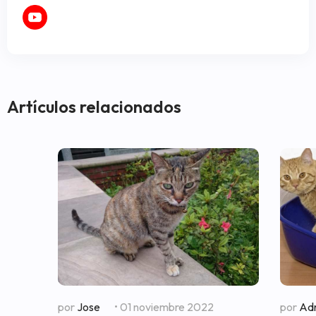
Artículos relacionados
por
Jose
• 01 noviembre 2022
por
Adr