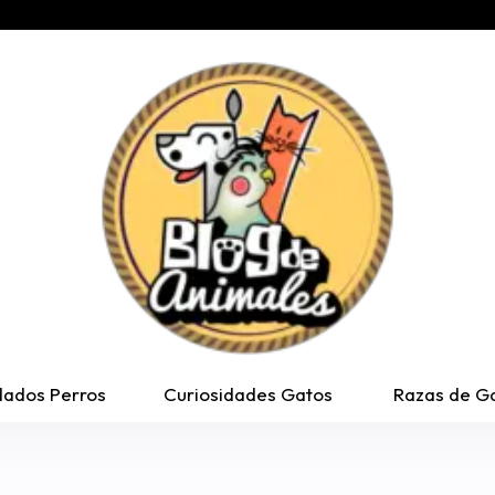
dados Perros
Curiosidades Gatos
Razas de G