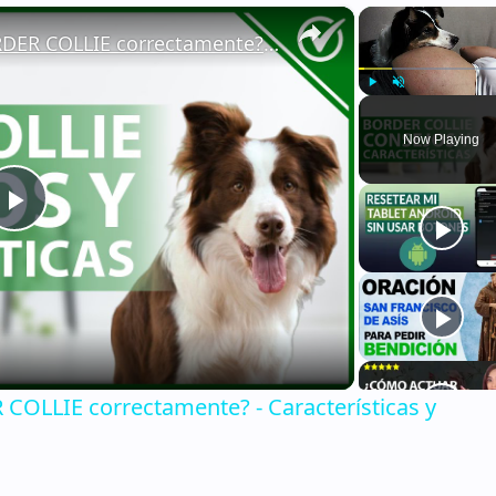
×
🐕 ¿Cómo CUIDAR a un BORDER COLLIE correctamente? - Características y consejos 🐕
Play
Unmute
Now Playing
Play
Video
OLLIE correctamente? - Características y