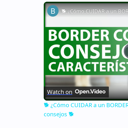
Watch on
🐕 ¿Cómo CUIDAR a un BORDER C
consejos 🐕