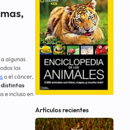
omas,
 a algunas
odos los
is
o el cáncer,
n
distintas
s e incluso en
Artículos recientes