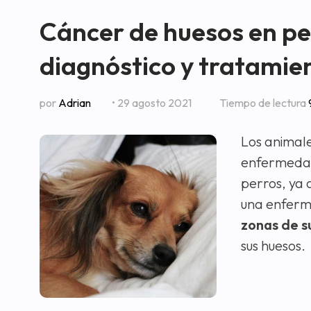
Cáncer de huesos en pe
diagnóstico y tratamie
por
Adrian
• 29 agosto 2021
Tiempo de lectura
Los animale
enfermedad
perros, ya
una enferm
zonas de s
sus huesos.