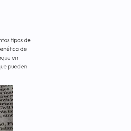
tos tipos de
genética de
nque en
 que pueden