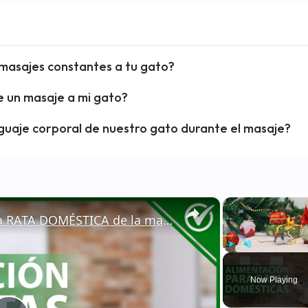
 masajes constantes a tu gato?
e un masaje a mi gato?
uaje corporal de nuestro gato durante el masaje?
×
🐁 ¿Cómo ALIMENTAR a una RATA DOMÉSTICA de la manera correcta? - Nutrición 🐁🏡
Play
Unmute
Now Playing