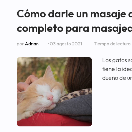
Cómo darle un masaje a
completo para masajea
por
Adrian
• 03 agosto 2021
Tiempo de lectura
Los gatos s
tiene la id
dueño de u