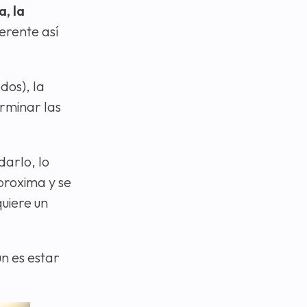
a, la
erente así
dos), la
rminar las
arlo, lo
proxima y se
quiere un
n es estar