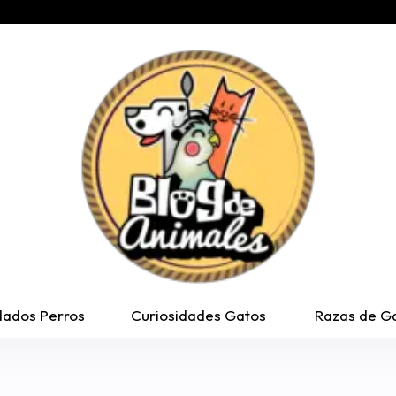
dados Perros
Curiosidades Gatos
Razas de G