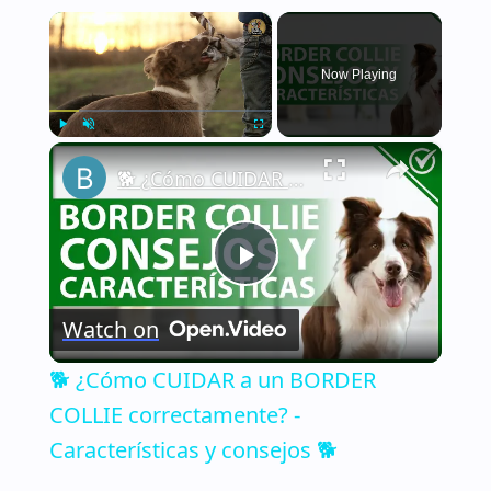
×
Now Playing
×
Play
Unmute
Fullscreen
🐕 ¿Cómo CUIDAR a un BORDER COLLIE correctamente? - Características y consejos 🐕
Play
Watch on
Video
🐕 ¿Cómo CUIDAR a un BORDER
COLLIE correctamente? -
Características y consejos 🐕