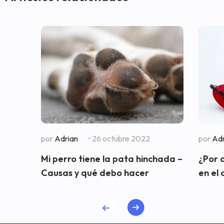
por
Adrian
• 26 octubre 2022
por
Adr
Mi perro tiene la pata hinchada –
¿Por 
Causas y qué debo hacer
en el 