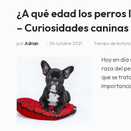
¿A qué edad los perros
– Curiosidades caninas
por
Adrian
• 24 octubre 2021
Tiempo de lectur
Hoy en día 
raza del pe
que se trat
importancia