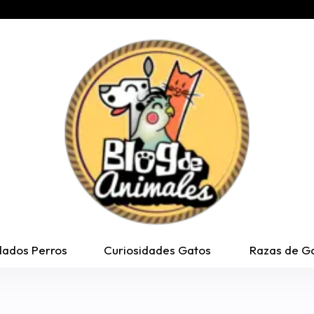
dados Perros
Curiosidades Gatos
Razas de G