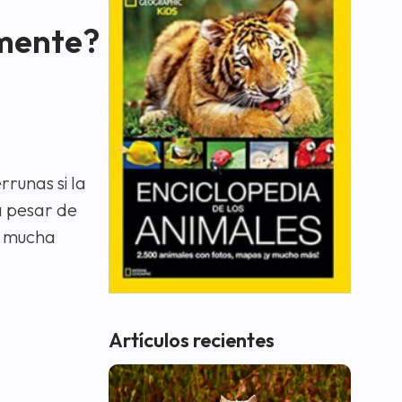
lmente?
runas si la
a pesar de
r mucha
Artículos recientes