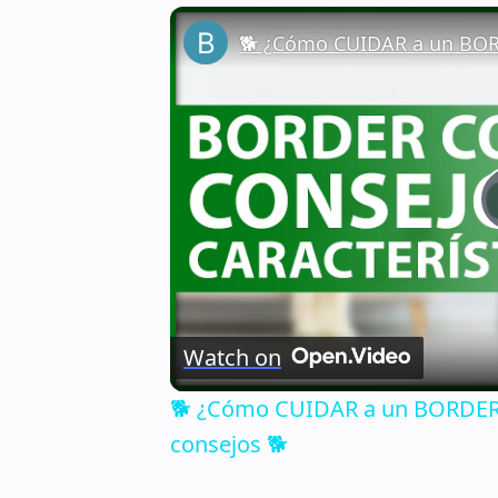
Watch on
🐕 ¿Cómo CUIDAR a un BORDER C
consejos 🐕