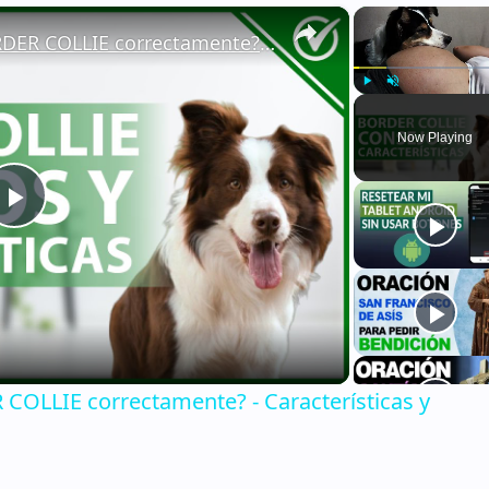
×
🐕 ¿Cómo CUIDAR a un BORDER COLLIE correctamente? - Características y consejos 🐕
Play
Unmute
Now Playing
Play
Video
OLLIE correctamente? - Características y