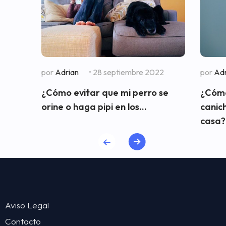
por
Adrian
• 28 septiembre 2022
por
Adr
¿Cómo evitar que mi perro se
¿Cómo
orine o haga pipi en los...
canic
casa?
Aviso Legal
Contacto