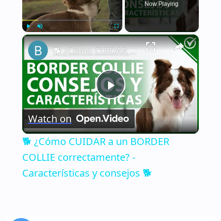
Now Playing
×
Play
Unmute
Fullscreen
🐕 ¿Cómo CUIDAR a un BORDER COLLIE correctamente? - Características y consejos 🐕
Play
Watch on
Video
🐕 ¿Cómo CUIDAR a un BORDER
COLLIE correctamente? -
Características y consejos 🐕