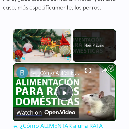
caso, más especifícamente, los perros.
×
Now Playing
×
Play
Unmute
Fullscreen
🐁 ¿Cómo ALIMENTAR a una RATA DOMÉSTICA de la manera correcta? - Nutrición 🐁🏡
Play
Watch on
Video
🐁 ¿Cómo ALIMENTAR a una RATA