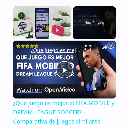
×
Now Playing
×
Play
Unmute
Fullscreen
¿Qué juego es mejor el FIFA MOBILE y DREAM LEAGUE SOCCER? - Comparativa de juegos similares
Play
Watch on
Video
¿Qué juego es mejor el FIFA MOBILE y
DREAM LEAGUE SOCCER? -
Comparativa de juegos similares