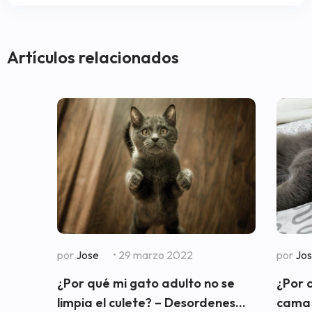
Artículos relacionados
por
Jose
• 29 marzo 2022
por
Jo
¿Por qué mi gato adulto no se
¿Por 
limpia el culete? – Desordenes...
cama 