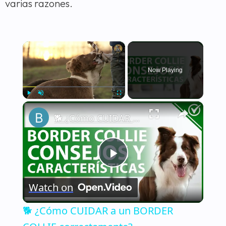
varias razones.
×
Now Playing
×
Play
Unmute
Fullscreen
🐕 ¿Cómo CUIDAR a un BORDER COLLIE correctamente? - Características y consejos 🐕
Play
Watch on
Video
🐕 ¿Cómo CUIDAR a un BORDER