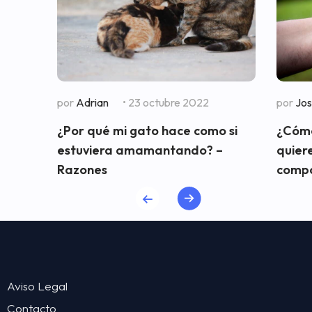
por
Adrian
• 23 octubre 2022
por
Jo
¿Por qué mi gato hace como si
¿Cómo
estuviera amamantando? –
quiere
Razones
comp
Aviso Legal
Contacto