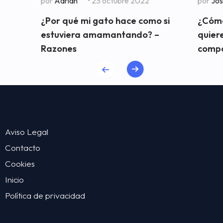
por
Adrian
• 23 octubre 2022
por
Jo
¿Por qué mi gato hace como si
¿Cómo
estuviera amamantando? –
quiere
Razones
comp
Aviso Legal
Contacto
Cookies
Inicio
Política de privacidad