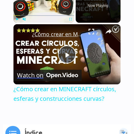
Now Playing
×
Play
Unmute
Fullscreen
¿Cómo crear en MINECRAFT círculos, esferas y construcciones curvas?
Play
Watch on
Video
¿Cómo crear en MINECRAFT círculos,
esferas y construcciones curvas?
Índice