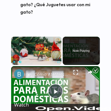
gato? ¿Qué Juguetes usar con mi
gato?
×
Now Playing
×
Play
Unmute
Fullscreen
🐁 ¿Cómo ALIMENTAR a una RATA DOMÉSTICA de la manera correcta? - Nutrición 🐁🏡
Play
Watch