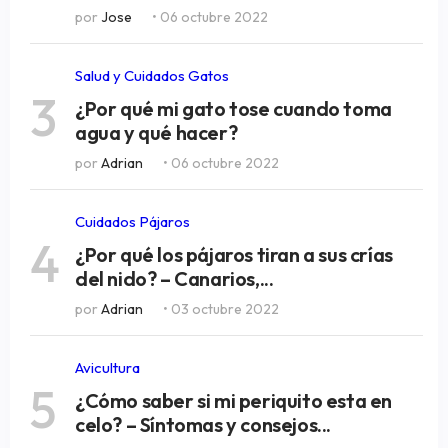
por
Jose
• 06 octubre 2022
Salud y Cuidados Gatos
3
¿Por qué mi gato tose cuando toma
agua y qué hacer?
por
Adrian
• 06 octubre 2022
Cuidados Pájaros
4
¿Por qué los pájaros tiran a sus crías
del nido? – Canarios,...
por
Adrian
• 03 octubre 2022
Avicultura
5
¿Cómo saber si mi periquito esta en
celo? – Síntomas y consejos...