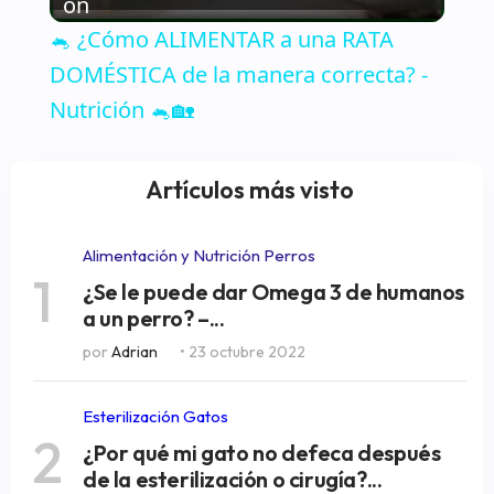
Video
on
🐁 ¿Cómo ALIMENTAR a una RATA
DOMÉSTICA de la manera correcta? -
Nutrición 🐁🏡
Artículos más visto
Alimentación y Nutrición Perros
1
¿Se le puede dar Omega 3 de humanos
a un perro? –...
por
Adrian
• 23 octubre 2022
Esterilización Gatos
2
¿Por qué mi gato no defeca después
de la esterilización o cirugía?...