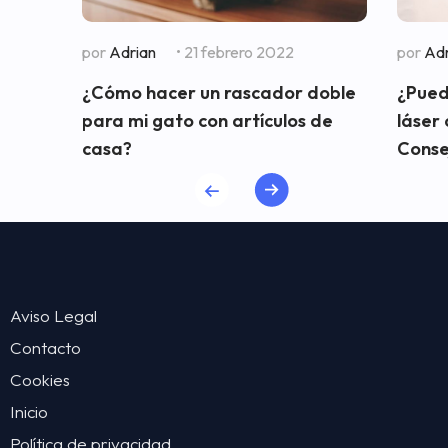
por
Adrian
• 21 febrero 2022
por
Adr
¿Cómo hacer un rascador doble
¿Pued
para mi gato con artículos de
láser
casa?
Consej
Aviso Legal
Contacto
Cookies
Inicio
Política de privacidad