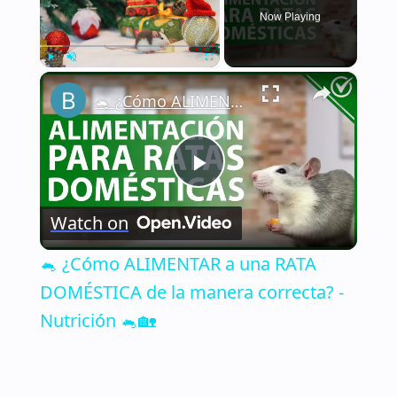
Now Playing
×
Play
Unmute
Fullscreen
🐁 ¿Cómo ALIMENTAR a una RATA DOMÉSTICA de la manera correcta? - Nutrición 🐁🏡
Play
Watch on
Video
🐁 ¿Cómo ALIMENTAR a una RATA
DOMÉSTICA de la manera correcta? -
Nutrición 🐁🏡