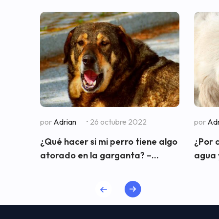
por
Adrian
• 26 octubre 2022
por
Adr
¿Qué hacer si mi perro tiene algo
¿Por 
atorado en la garganta? –...
agua y