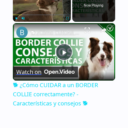
Now Playing
×
Play
Unmute
Fullscreen
🐕 ¿Cómo CUIDAR a un BORDER COLLIE correctamente? - Características y consejos 🐕
Play
Watch on
Video
🐕 ¿Cómo CUIDAR a un BORDER
COLLIE correctamente? -
Características y consejos 🐕