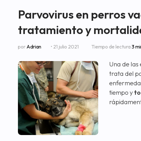
Parvovirus en perros v
tratamiento y mortali
por
Adrian
• 21 julio 2021
Tiempo de lectura
3 mi
Una de las
trata del p
enfermedade
tiempo y
to
rápidamente