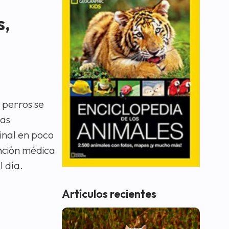
s,
 perros se
las
inal en poco
ención médica
 día.
Artículos recientes