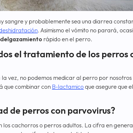
hay sangre y probablemente sea una diarrea consta
deshidratación
. Asimismo el vómito no parará, oca
 adelgazamiento
rápido en el perro.
s el tratamiento de los perros 
 la vez, no podemos medicar al perro por nosotros 
rá que combinar con
B-lactamico
que asegure que e
ad de perros con parvovirus?
 los cachorros o perros adultos. La cifra en genera