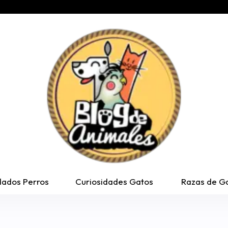
dados Perros
Curiosidades Gatos
Razas de G