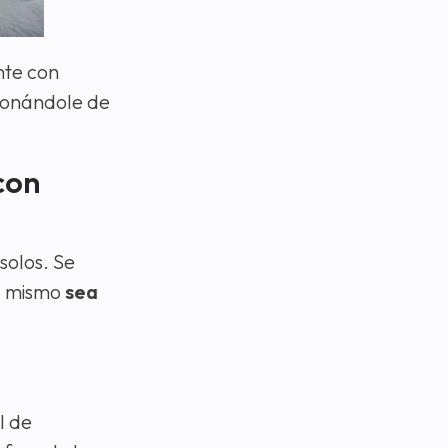
nte con
sionándole de
con
solos. Se
l mismo
sea
l de