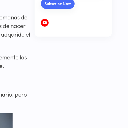
s semanas de
s de nacer.
adquirido el
lemente las
e.
nario, pero