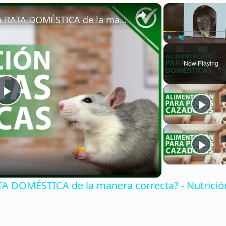
×
🐁 ¿Cómo ALIMENTAR a una RATA DOMÉSTICA de la manera correcta? - Nutrición 🐁🏡
Play
Unmute
Now Playing
Play
Video
 DOMÉSTICA de la manera correcta? - Nutrició