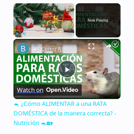
×
Now Playing
×
Play
Unmute
Fullscreen
🐁 ¿Cómo ALIMENTAR a una RATA DOMÉSTICA de la manera correcta? - Nutrición 🐁🏡
Play
Watch on
Video
🐁 ¿Cómo ALIMENTAR a una RATA
DOMÉSTICA de la manera correcta? -
Nutrición 🐁🏡