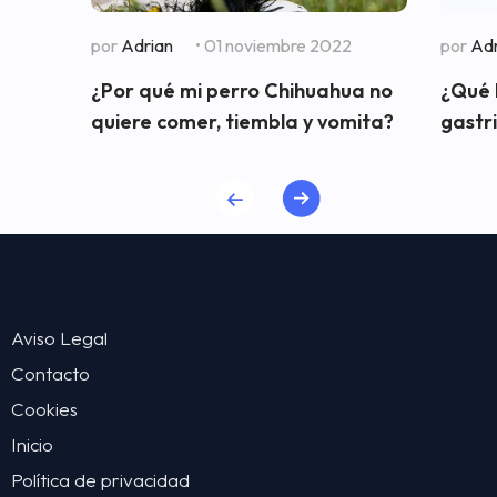
por
Adrian
• 01 noviembre 2022
por
Adr
¿Por qué mi perro Chihuahua no
¿Qué 
quiere comer, tiembla y vomita?
gastri
Aviso Legal
Contacto
Cookies
Inicio
Política de privacidad