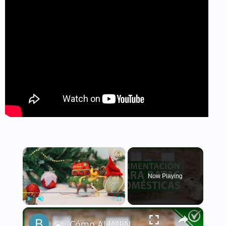
×
Now Playing
×
Play
Unmute
Fullscreen
🐁 ¿Cómo ALIMENTAR a una RATA DOMÉSTICA de la manera correcta? - Nutrición 🐁🏡