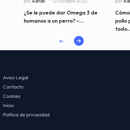
por
Adrian
• 23 octubre 2022
por
Adr
¿Se le puede dar Omega 3 de
Cómo 
humanos a un perro? –...
pollo
todo..
Aviso Legal
Contacto
Cookies
Inicio
Política de privacidad