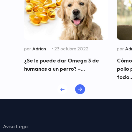
por
Adrian
• 23 octubre 2022
por
Adr
¿Se le puede dar Omega 3 de
Cómo 
humanos a un perro? –...
pollo
todo..
Aviso Legal