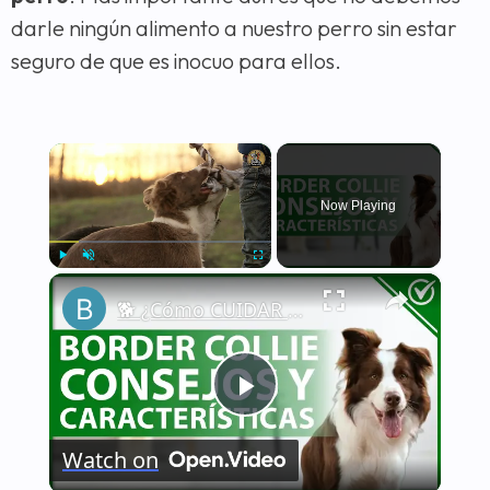
darle ningún alimento a nuestro perro sin estar
seguro de que es inocuo para ellos.
×
Now Playing
×
Play
Unmute
Fullscreen
🐕 ¿Cómo CUIDAR a un BORDER COLLIE correctamente? - Características y consejos 🐕
Play
Watch on
Video