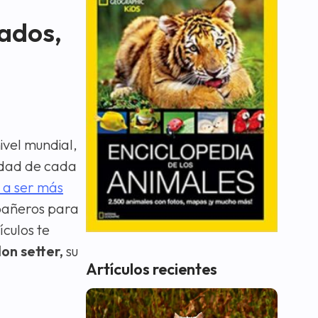
dados,
ivel mundial,
idad de cada
 a ser más
pañeros para
culos te
on setter,
su
Artículos recientes