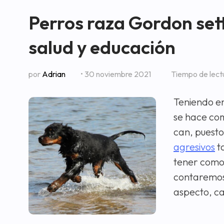
Perros raza Gordon sett
salud y educación
por
Adrian
• 30 noviembre 2021
Tiempo de lect
Teniendo en
se hace co
can, puest
agresivos
t
tener como 
contaremos
aspecto, ca