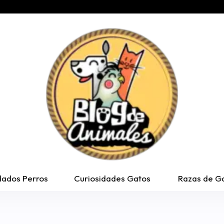
dados Perros
Curiosidades Gatos
Razas de G