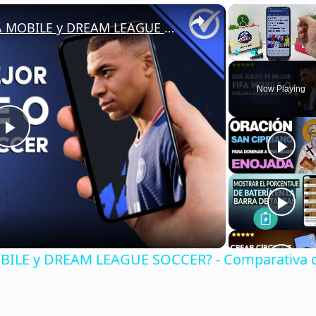
×
¿Qué juego es mejor el FIFA MOBILE y DREAM LEAGUE SOCCER? - Comparativa de juegos similares
Play
Unmute
Now Playing
Play
Video
MOBILE y DREAM LEAGUE SOCCER? - Comparativa 