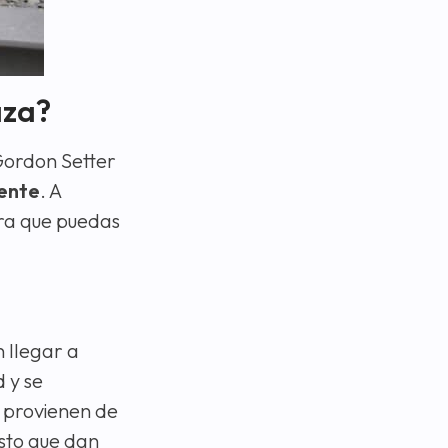
aza?
 Gordon Setter
mente
. A
ara que puedas
 llegar a
 y se
 provienen de
esto que dan