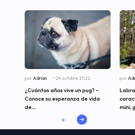
por
Adrian
• 24 octubre 2022
por
Adr
¿Cuántos años vive un pug? –
Labra
Conoce su esperanza de vida
carac
de...
mini, 