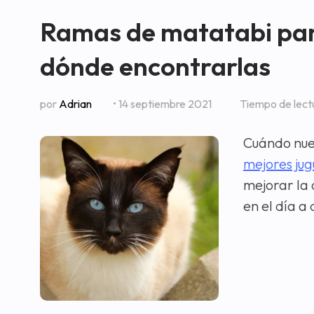
Ramas de matatabi para
dónde encontrarlas
por
Adrian
• 14 septiembre 2021
Tiempo de lect
Cuándo nues
mejores jug
mejorar la 
en el día a 