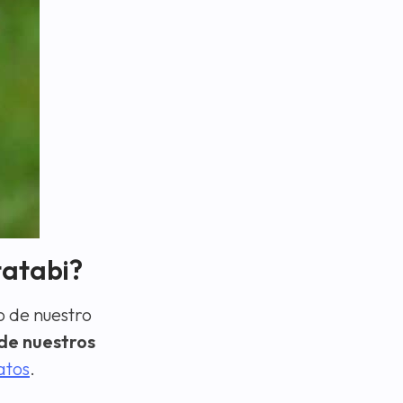
tatabi?
o de nuestro
 de nuestros
atos
.