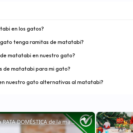
tabi en los gatos?
 gato tenga ramitas de matatabi?
s de matatabi en nuestro gato?
s de matatabi para mi gato?
n nuestro gato alternativas al matatabi?
×
🐁 ¿Cómo ALIMENTAR a una RATA DOMÉSTICA de la manera correcta? - Nutrición 🐁🏡