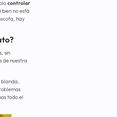
mplo
controlar
i bien no está
ascota, hay
ato?
, sin
 de nuestra
 blanda.
problemas
as todo el