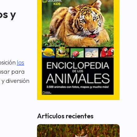
os y
osición
los
usar para
 y diversión
Artículos recientes