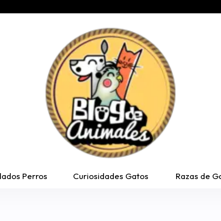
dados Perros
Curiosidades Gatos
Razas de G