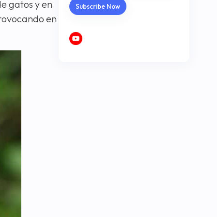
e gatos y en
 provocando en