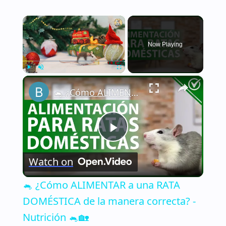
×
Now Playing
×
Play
Unmute
Fullscreen
🐁 ¿Cómo ALIMENTAR a una RATA DOMÉSTICA de la manera correcta? - Nutrición 🐁🏡
Play
Watch on
Video
🐁 ¿Cómo ALIMENTAR a una RATA
DOMÉSTICA de la manera correcta? -
Nutrición 🐁🏡