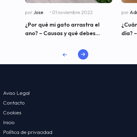
por
Jose
• 01 noviembre 2022
por
Adr
¿Por qué mi gato arrastra el
¿Cuán
ano? – Causas y qué debes...
día? –
Aviso Legal
Contacto
Cookies
Inicio
Política de privacidad