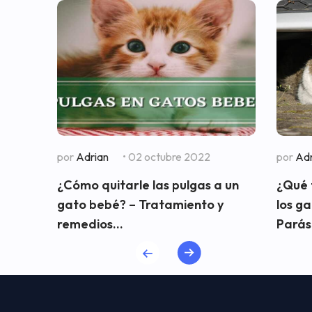
por
Adrian
• 02 octubre 2022
por
Adr
¿Cómo quitarle las pulgas a un
¿Qué 
gato bebé? – Tratamiento y
los g
remedios...
Parási