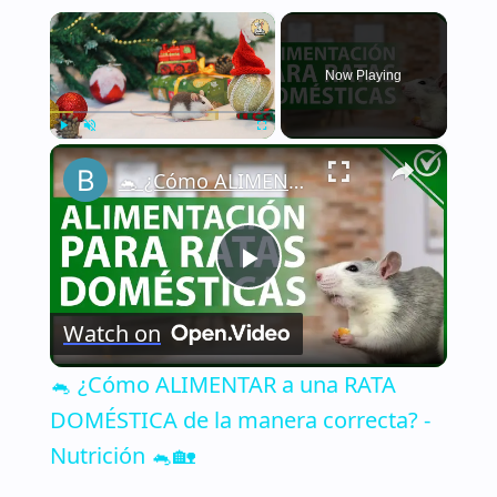
×
Now Playing
×
Play
Unmute
Fullscreen
🐁 ¿Cómo ALIMENTAR a una RATA DOMÉSTICA de la manera correcta? - Nutrición 🐁🏡
Play
Watch on
Video
🐁 ¿Cómo ALIMENTAR a una RATA
DOMÉSTICA de la manera correcta? -
Nutrición 🐁🏡