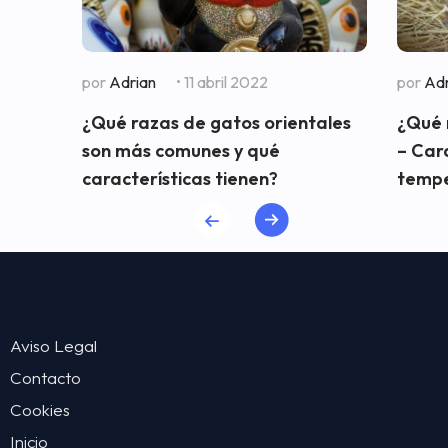
por
Adrian
• 11 abril 2022
por
Adr
¿Qué razas de gatos orientales
¿Qué 
son más comunes y qué
– Cara
características tienen?
temp
Aviso Legal
Contacto
Cookies
Inicio