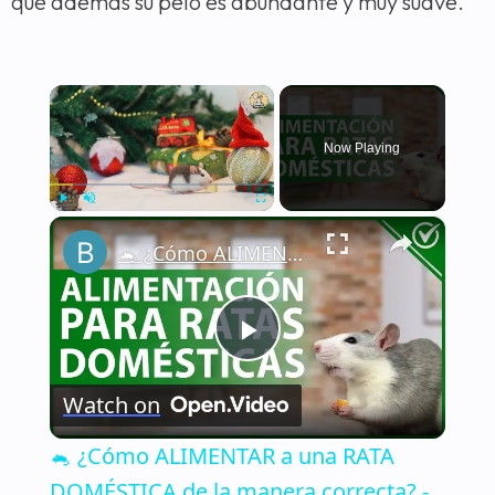
que además su pelo es abundante y muy suave.
×
Now Playing
×
Play
Unmute
Fullscreen
🐁 ¿Cómo ALIMENTAR a una RATA DOMÉSTICA de la manera correcta? - Nutrición 🐁🏡
Play
Watch on
Video
🐁 ¿Cómo ALIMENTAR a una RATA
DOMÉSTICA de la manera correcta? -