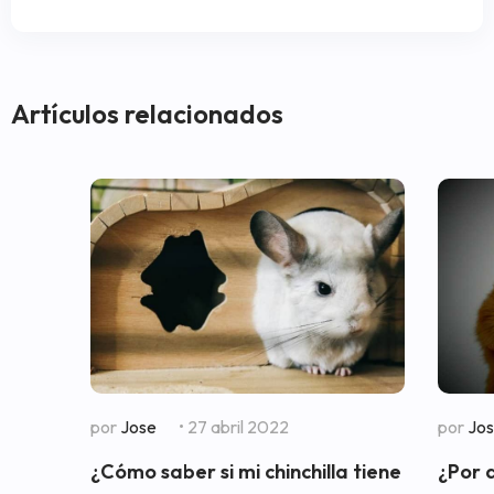
Artículos relacionados
por
Jose
• 27 abril 2022
por
Jo
¿Cómo saber si mi chinchilla tiene
¿Por 