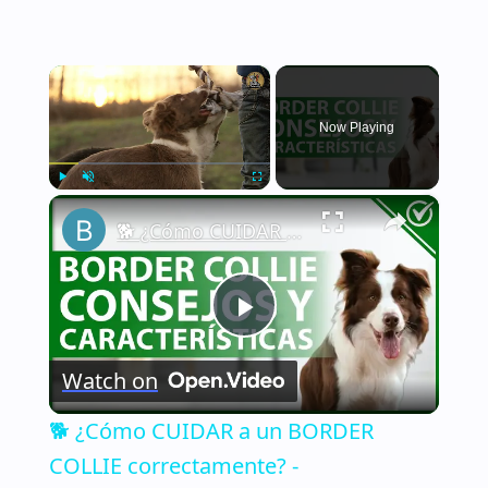
×
Now Playing
×
Play
Unmute
Fullscreen
🐕 ¿Cómo CUIDAR a un BORDER COLLIE correctamente? - Características y consejos 🐕
Play
Watch on
Video
🐕 ¿Cómo CUIDAR a un BORDER
COLLIE correctamente? -