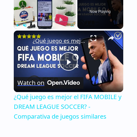
Now Playing
×
Play
Unmute
Fullscreen
¿Qué juego es mejor el FIFA MOBILE y DREAM LEAGUE SOCCER? - Comparativa de juegos similares
Play
Watch on
Video
¿Qué juego es mejor el FIFA MOBILE y
DREAM LEAGUE SOCCER? -
Comparativa de juegos similares