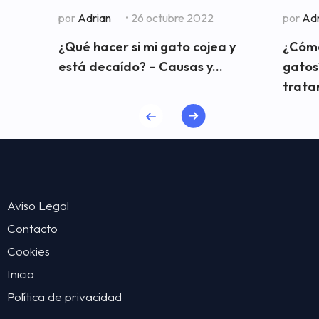
por
Adrian
• 26 octubre 2022
por
Adr
¿Qué hacer si mi gato cojea y
¿Cómo 
está decaído? – Causas y...
gatos
trata
Aviso Legal
Contacto
Cookies
Inicio
Política de privacidad