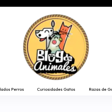
dados Perros
Curiosidades Gatos
Razas de G