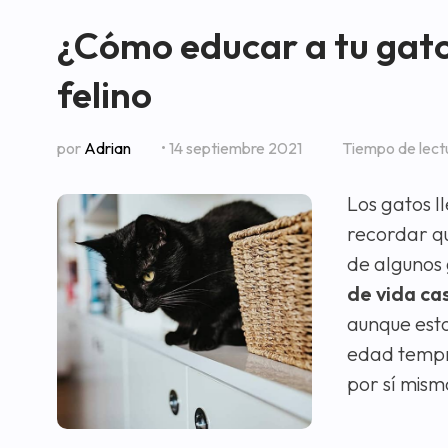
¿Cómo educar a tu gato
felino
por
Adrian
• 14 septiembre 2021
Tiempo de lect
Los gatos l
recordar qu
de algunos
de vida ca
aunque est
edad tempr
por sí mism