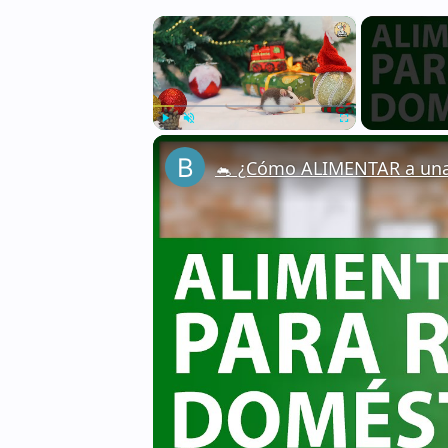
×
Play
Unmute
Fullscreen