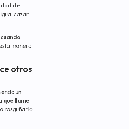
sidad de
 igual cazan
 cuando
e esta manera
ace otros
iendo un
a que llame
 a rasguñarlo