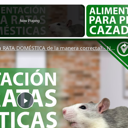
Now Playing
🐁 ¿Cómo ALIMENTAR a una RATA DOMÉSTICA de la manera correcta? - Nutrición 🐁🏡
Play
Video