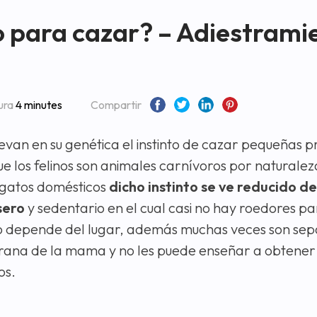
 para cazar? – Adiestrami
ura
4 minutes
Compartir
levan en su genética el instinto de cazar pequeñas p
e los felinos son animales carnívoros por naturalez
 gatos domésticos
dicho instinto se ve reducido de
sero
y sedentario en el cual casi no hay roedores p
o depende del lugar, además muchas veces son sep
ana de la mama y no les puede enseñar a obtener 
os.