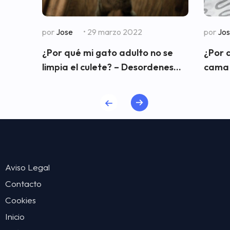
por
Jose
• 29 marzo 2022
por
Jo
¿Por qué mi gato adulto no se
¿Por 
limpia el culete? – Desordenes...
cama 
Aviso Legal
Contacto
Cookies
Inicio