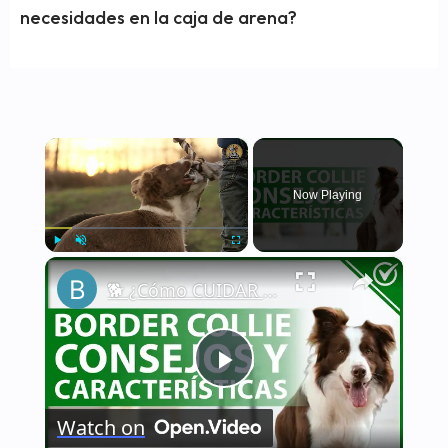
necesidades en la caja de arena?
×
Now Playing
×
Play
Unmute
Fullscreen
🐕 ¿Cómo CUIDAR a un BORDER COLLIE correctamente? - Características y consejos 🐕
Play
Watch on
Video