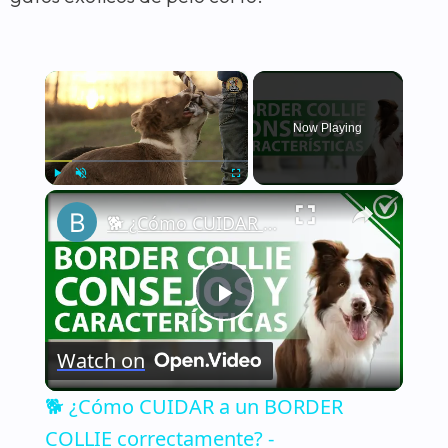
×
Now Playing
×
Play
Unmute
Fullscreen
🐕 ¿Cómo CUIDAR a un BORDER COLLIE correctamente? - Características y consejos 🐕
Play
Watch on
Video
🐕 ¿Cómo CUIDAR a un BORDER
COLLIE correctamente? -