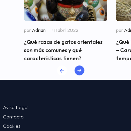
por
Adrian
• 11 abril 2022
por
Adr
¿Qué razas de gatos orientales
¿Qué 
son más comunes y qué
– Cara
características tienen?
temp
Aviso Legal
Contacto
Cookies